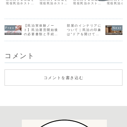
申請に必要な
策、見つけた
のこと
張した日
現役民泊ホスト目
現役民泊ホスト目
現役民泊ホスト目
現役民泊ホ
書類一覧
時の対処方法
線でわかりやすく
線でわかりやすく
線でわかりやすく
線でわかり
書いています。今
書いています。今
書いています。今
書いていま
回の記事は、マン
回の記事は、闇民
回の記事では、消
回の記事は
ションでも民泊が
泊についてまとめ
防署の人が民泊物
行った近隣
できるの？につい
た記事です。知ら
件の現地調査に来
明会のこと
て解説していま
【民泊実体験ノー
ないだけでは許さ
部屋のインテリアに
た時のことをまと
めています
す。
れない。ルールを
めています。
を始めたい
ト】民泊運営開始後
ついて｜民泊の印象
守っているホスト
になるとこ
の必要書類と手続き
は“ドアを開けて３
を守るための法律
とめていま
について
秒”で決まる
が存在します。
コメント
コメントを書き込む