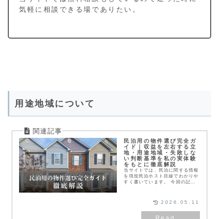
気軽に相談できる場でありたい。
用途地域について
民泊用の物件選び完全ガ
イド｜収益を左右する立
地・用途地域・失敗しな
い判断基準を私の実体験
をもとに徹底解説
当サイトでは、民泊に関する情報
を現役民泊ホスト目線でわかりや
すく書いています。 今回の記事
は、民泊用ぼ物件選び完全ガイド
です。
2026.05.11