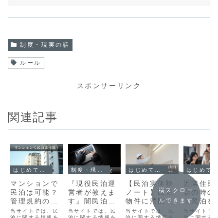
制度・現実の話
ルール
スポンサーリンク
関連記事
はじめての民泊
制度・現実の話
はじめての民泊
はじめての民泊
マンションで
『現役民泊運
【民泊実体験
近隣住民
横スクロー
民泊は可能？
営者が教えま
ノート】民泊
会の時の
ルできます
管理規約の確
す』闇民泊っ
物件に消防署
｜民泊を
認方法と許可
てなに？対
の人が来た日
る前に一
当サイトでは、民
当サイトでは、民
当サイトでは、民
当サイトで
泊に関する情報を
泊に関する情報を
泊に関する情報を
泊に関する