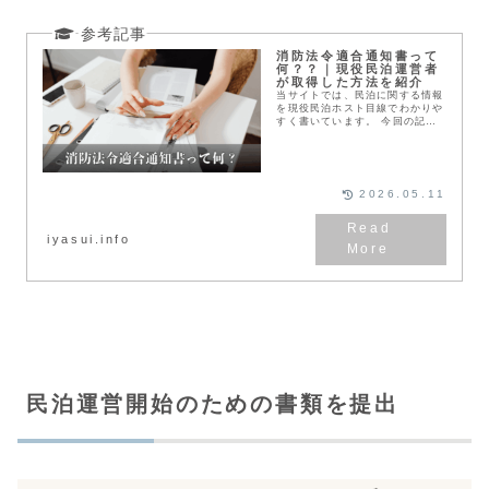
消防法令適合通知書って
何？？｜現役民泊運営者
が取得した方法を紹介
当サイトでは、民泊に関する情報
を現役民泊ホスト目線でわかりや
すく書いています。 今回の記事
は、民泊運営で避けては通れない
書類の１つ「消防法令適合通知
書」についての記事です。
2026.05.11
iyasui.info
民泊運営開始のための書類を提出