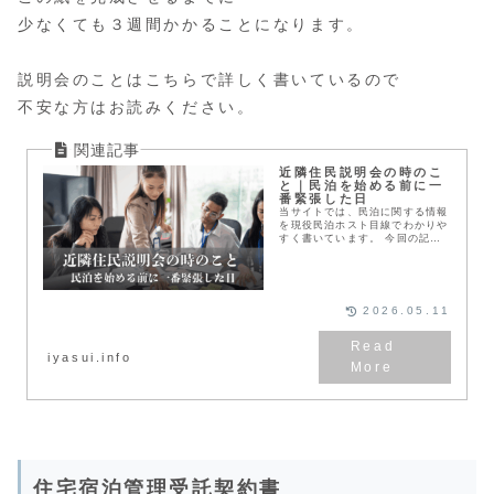
少なくても３週間かかることになります。
説明会のことはこちらで詳しく書いているので
不安な方はお読みください。
近隣住民説明会の時のこ
と｜民泊を始める前に一
番緊張した日
当サイトでは、民泊に関する情報
を現役民泊ホスト目線でわかりや
すく書いています。 今回の記事
は、私も行った近隣住民説明会の
ことをまとめています。 民泊を
始めたい方が気になるところをま
とめています。
2026.05.11
iyasui.info
住宅宿泊管理受託契約書