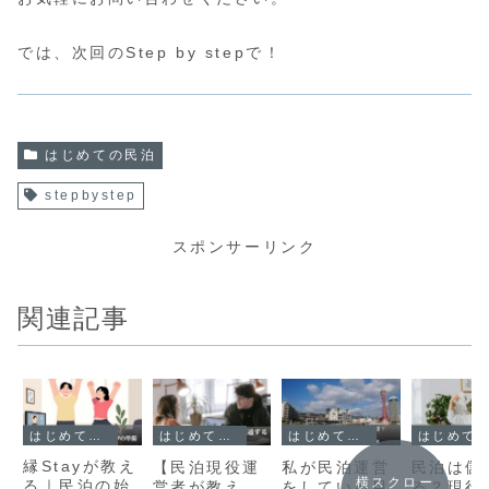
では、次回のStep by stepで！
はじめての民泊
stepbystep
スポンサーリンク
関連記事
はじめての民泊
はじめての民泊
はじめての民泊
はじめての民泊
縁Stayが教え
【民泊現役運
私が民泊運営
民泊は儲
横スクロー
る｜民泊の始
営者が教え
をしている目
る？現役